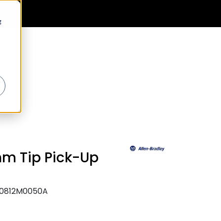
0
Generell informasjon
Favoritter
Logg inn
g
mm Tip Pick-Up
-0812M0050A