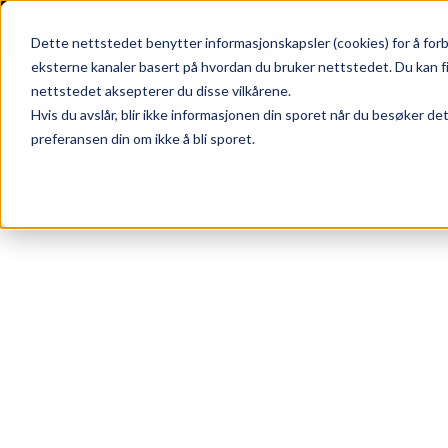
Skip to main content
|
SUPPORT
WEBSHOP
Dette nettstedet benytter informasjonskapsler (cookies) for å forb
eksterne kanaler basert på hvordan du bruker nettstedet. Du kan f
nettstedet aksepterer du disse vilkårene.
Hvis du avslår, blir ikke informasjonen din sporet når du besøker de
preferansen din om ikke å bli sporet.