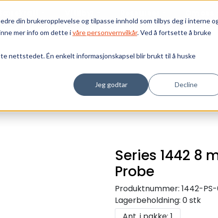
Bærekraft
Vi tilbyr
Ressurser
Om oss
edre din brukeropplevelse og tilpasse innhold som tilbys deg i interne o
inne mer info om dette i
våre personvernvilkår
. Ved å fortsette å bruke
tte nettstedet. Én enkelt informasjonskapsel blir brukt til å huske
Jeg godtar
Decline
Series 1442 8 
Probe
Produktnummer:
1442-PS
Lagerbeholdning:
0 stk
Ant. i pakke: 1