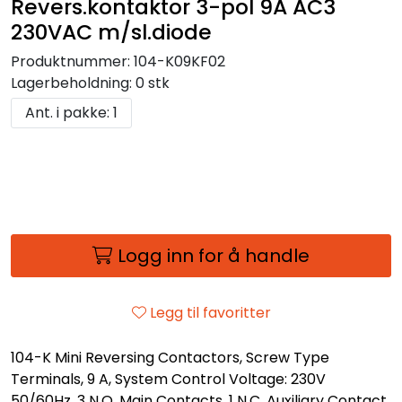
Revers.kontaktor 3-pol 9A AC3
230VAC m/sl.diode
Produktnummer:
104-K09KF02
Lagerbeholdning:
0 stk
Ant. i pakke: 1
Logg inn for å handle
Legg til favoritter
104-K Mini Reversing Contactors, Screw Type
Terminals, 9 A, System Control Voltage: 230V
50/60Hz, 3 N.O. Main Contacts, 1 N.C. Auxiliary Contact