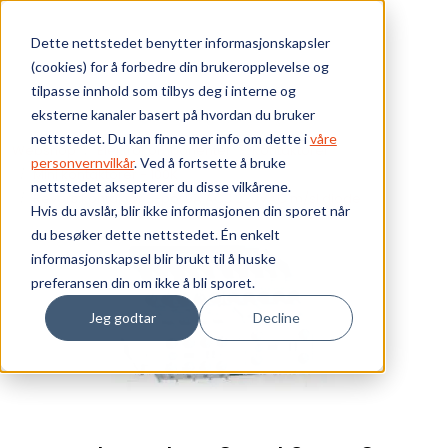
Skip to main content
Dette nettstedet benytter informasjonskapsler
(cookies) for å forbedre din brukeropplevelse og
Bærekraft
tilpasse innhold som tilbys deg i interne og
eksterne kanaler basert på hvordan du bruker
Vi tilbyr
nettstedet. Du kan finne mer info om dette i
våre
Webshop
Elektrokomponenter
Kontaktorer
personvernvilkår
. Ved å fortsette å bruke
Mini kontaktorer - 100K
nettstedet aksepterer du disse vilkårene.
Ressurser
Revers.kontaktor 3-pol 9A AC3 230VAC m/sl.diode
Hvis du avslår, blir ikke informasjonen din sporet når
du besøker dette nettstedet. Én enkelt
Om oss
informasjonskapsel blir brukt til å huske
preferansen din om ikke å bli sporet.
Jeg godtar
Decline