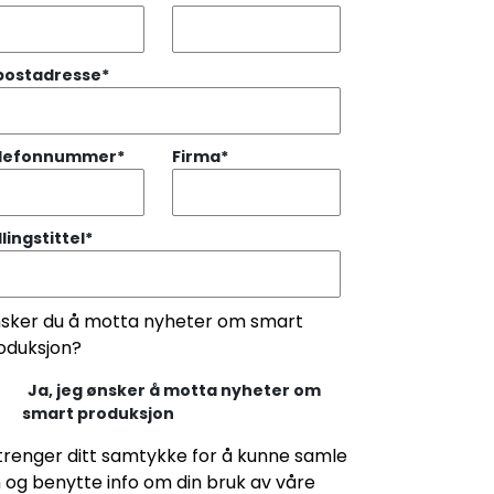
postadresse
*
lefonnummer
*
Firma
*
llingstittel
*
sker du å motta nyheter om smart
oduksjon?
Ja, jeg ønsker å motta nyheter om
smart produksjon
 trenger ditt samtykke for å kunne samle
n og benytte info om din bruk av våre