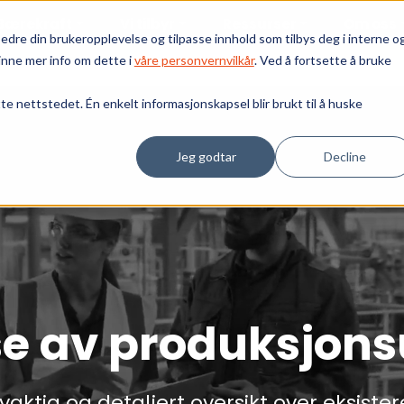
Bærekraft
Vi tilbyr
Ressurser
Om oss
edre din brukeropplevelse og tilpasse innhold som tilbys deg i interne o
inne mer info om dette i
våre personvernvilkår
. Ved å fortsette å bruke
tte nettstedet. Én enkelt informasjonskapsel blir brukt til å huske
Jeg godtar
Decline
e av produksjons
yaktig og detaljert oversikt over eksiste