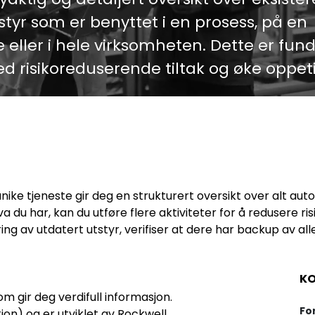
yr som er benyttet i en prosess, på en
e eller i hele virksomheten. Dette er fu
d risikoreduserende tiltak og øke oppeti
unike tjeneste gir deg en strukturert oversikt over alt au
 hva du har, kan du utføre flere aktiviteter for å redusere
ing av utdatert utstyr, verifiser at dere har backup av all
KO
om gir deg verdifull informasjon.
Fo
tion) og er utviklet av Rockwell