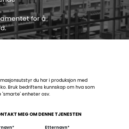
ndamentet for å
d.
tomasjonsutstyr du har i produksjon med
 risiko. Bruk bedriftens kunnskap om hva som
e 'smarte' enheter osv.
NTAKT MEG OM DENNE TJENESTEN
rnavn
*
Etternavn
*