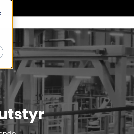
0
Generell informasjon
Favoritter
Logg inn
g
utstyr
rende