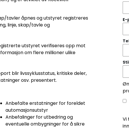
kap/tavler åpnes og utstyret registreres
E-
g, linje, skap/tavle og
Te
gistrerte utstyret verifiseres opp mot
ormasjon om flere millioner ulike
Sti
ort blir livssyklusstatus, kritiske deler,
atninger osv. presentert.
Øn
pr
Anbefalte erstatninger for foreldet
automasjonsutstyr
Anbefalinger for utbedring og
Vi
eventuelle ombygninger for å sikre
in