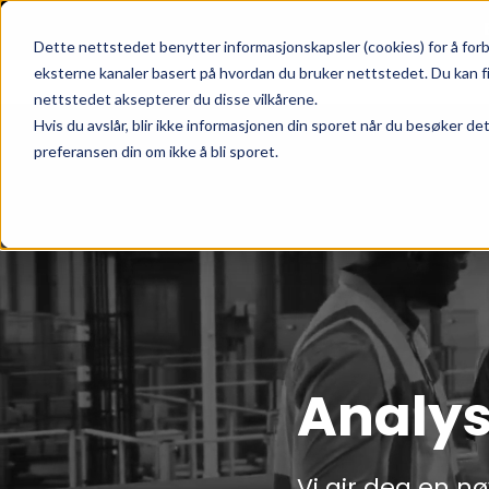
Skip to main content
|
SUPPORT
WEBSHOP
Dette nettstedet benytter informasjonskapsler (cookies) for å forb
eksterne kanaler basert på hvordan du bruker nettstedet. Du kan f
nettstedet aksepterer du disse vilkårene.
Hvis du avslår, blir ikke informasjonen din sporet når du besøker de
preferansen din om ikke å bli sporet.
Analys
Vi gir deg en nø