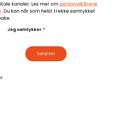
digitale kanaler. Les mer om
personvilkårene
r.
Du kan når som helst trekke samtykket
bake.
Jeg samtykker
*
er