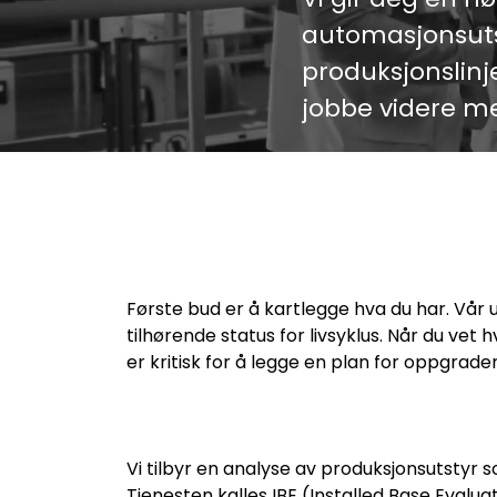
automasjonsutst
produksjonslinj
jobbe videre me
Første bud er å kartlegge hva du har. Vår 
tilhørende status for livsyklus. Når du vet
er kritisk for å legge en plan for oppgrader
Vi tilbyr en analyse av produksjonsutstyr s
Tjenesten kalles IBE (Installed Base Evalua