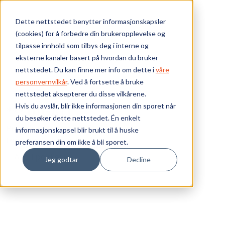
Skip to main content
Dette nettstedet benytter informasjonskapsler
(cookies) for å forbedre din brukeropplevelse og
Bærekraft
tilpasse innhold som tilbys deg i interne og
eksterne kanaler basert på hvordan du bruker
Vi tilbyr
nettstedet. Du kan finne mer info om dette i
våre
personvernvilkår
. Ved å fortsette å bruke
nettstedet aksepterer du disse vilkårene.
Ressurser
Hvis du avslår, blir ikke informasjonen din sporet når
*** UTGÅTT
du besøker dette nettstedet. Én enkelt
Om oss
Produktnummer:
1425-NOD
informasjonskapsel blir brukt til å huske
Lagerbeholdning:
0 stk
preferansen din om ikke å bli sporet.
Ant. i pakke: 1
Jeg godtar
Decline