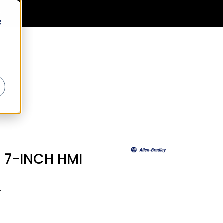
0
Generell informasjon
Favoritter
Logg inn
g
 7-INCH HMI
T