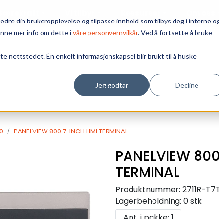
Bærekraft
Vi tilbyr
Ressurser
Om oss
edre din brukeropplevelse og tilpasse innhold som tilbys deg i interne o
inne mer info om dette i
våre personvernvilkår
. Ved å fortsette å bruke
tte nettstedet. Én enkelt informasjonskapsel blir brukt til å huske
Jeg godtar
Decline
0
PANELVIEW 800 7-INCH HMI TERMINAL
PANELVIEW 800
TERMINAL
Produktnummer:
2711R-T7
Lagerbeholdning:
0 stk
Ant. i pakke: 1