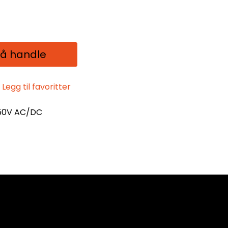
 å handle
Legg til favoritter
250V AC/DC