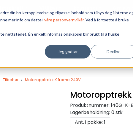
Bærekraft
Vi tilbyr
Ressurser
Om oss
edre din brukeropplevelse og tilpasse innhold som tilbys deg i interne o
inne mer info om dette i
våre personvernvilkår
. Ved å fortsette å bruke
tte nettstedet. Én enkelt informasjonskapsel blir brukt til å huske
Jeg godtar
Decline
Tilbehør
Motoropptrekk K frame 240V
Motoropptrekk
Produktnummer:
140G-K-
Lagerbeholdning:
0 stk
Ant. i pakke: 1