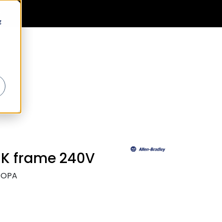
0
Generell informasjon
Favoritter
Logg inn
g
 K frame 240V
EOPA