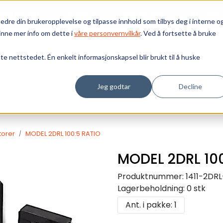
Bærekraft
Vi tilbyr
Ressurser
Om oss
edre din brukeropplevelse og tilpasse innhold som tilbys deg i interne o
inne mer info om dette i
våre personvernvilkår
. Ved å fortsette å bruke
tte nettstedet. Én enkelt informasjonskapsel blir brukt til å huske
Jeg godtar
Decline
torer
MODEL 2DRL 100:5 RATIO
MODEL 2DRL 10
Produktnummer:
1411-2DRL
Lagerbeholdning:
0 stk
Ant. i pakke: 1