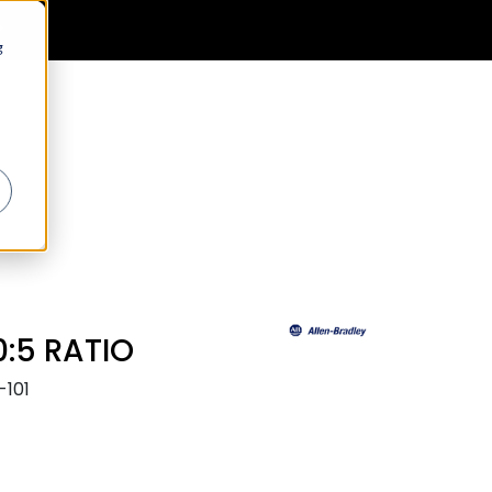
0
Generell informasjon
Favoritter
Logg inn
g
0:5 RATIO
-101