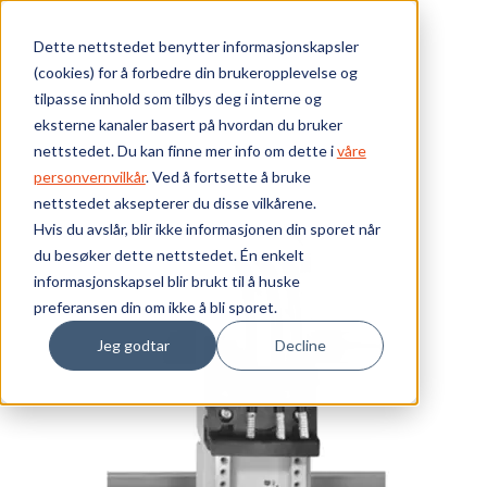
Skip to main content
Dette nettstedet benytter informasjonskapsler
(cookies) for å forbedre din brukeropplevelse og
Bærekraft
tilpasse innhold som tilbys deg i interne og
eksterne kanaler basert på hvordan du bruker
Vi tilbyr
nettstedet. Du kan finne mer info om dette i
våre
personvernvilkår
. Ved å fortsette å bruke
nettstedet aksepterer du disse vilkårene.
Ressurser
Hvis du avslår, blir ikke informasjonen din sporet når
du besøker dette nettstedet. Én enkelt
Om oss
informasjonskapsel blir brukt til å huske
preferansen din om ikke å bli sporet.
Jeg godtar
Decline