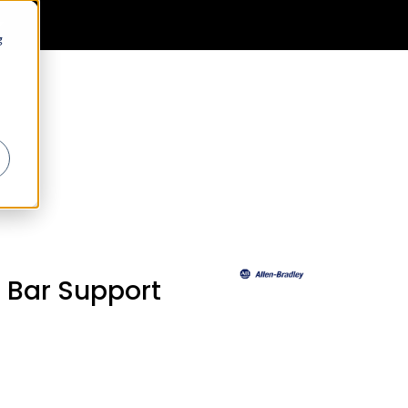
0
Generell informasjon
Favoritter
Logg inn
g
 Bar Support