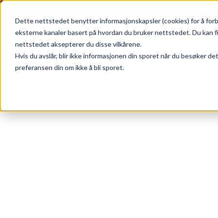
Skip to main content
|
SUPPORT
WEBSHOP
Dette nettstedet benytter informasjonskapsler (cookies) for å forb
eksterne kanaler basert på hvordan du bruker nettstedet. Du kan f
nettstedet aksepterer du disse vilkårene.
Hvis du avslår, blir ikke informasjonen din sporet når du besøker de
preferansen din om ikke å bli sporet.