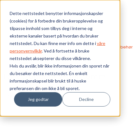
Skip to main content
Dette nettstedet benytter informasjonskapsler
(cookies) for å forbedre din brukeropplevelse og
Bærekraft
tilpasse innhold som tilbys deg i interne og
eksterne kanaler basert på hvordan du bruker
Vi tilbyr
nettstedet. Du kan finne mer info om dette i
våre
Webshop
Elektrokomponenter
Rekkeklemmer
Tilbehør
personvernvilkår
. Ved å fortsette å bruke
Lask pluggbar 2-pol 2.5mm
nettstedet aksepterer du disse vilkårene.
Ressurser
Hvis du avslår, blir ikke informasjonen din sporet når
du besøker dette nettstedet. Én enkelt
Lask pluggbar 2-pol 2.5mm
Om oss
informasjonskapsel blir brukt til å huske
Produktnummer:
1492-CJL4-2
preferansen din om ikke å bli sporet.
Lagerbeholdning:
0 stk
Jeg godtar
Decline
Ant. i pakke: 60