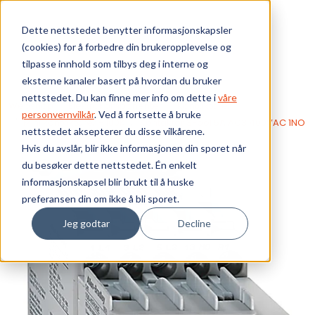
Skip to main content
Dette nettstedet benytter informasjonskapsler
(cookies) for å forbedre din brukeropplevelse og
Bærekraft
tilpasse innhold som tilbys deg i interne og
eksterne kanaler basert på hvordan du bruker
Vi tilbyr
nettstedet. Du kan finne mer info om dette i
våre
Webshop
Elektrokomponenter
Kontaktorer
personvernvilkår
. Ved å fortsette å bruke
Mini kontaktorer - 100K
Kontaktor 3-pol 5A AC3 400VAC 1NO
nettstedet aksepterer du disse vilkårene.
Ressurser
Hvis du avslår, blir ikke informasjonen din sporet når
du besøker dette nettstedet. Én enkelt
Om oss
informasjonskapsel blir brukt til å huske
preferansen din om ikke å bli sporet.
Jeg godtar
Decline