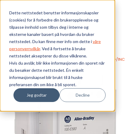
Skip to main content
Dette nettstedet benytter informasjonskapsler
(cookies) for å forbedre din brukeropplevelse og
Bærekraft
tilpasse innhold som tilbys deg i interne og
eksterne kanaler basert på hvordan du bruker
Vi tilbyr
nettstedet. Du kan finne mer info om dette i
våre
Webshop
Elektrokomponenter
Kontaktorer
personvernvilkår
. Ved å fortsette å bruke
Kontaktorer - 100E
nettstedet aksepterer du disse vilkårene.
Ressurser
Kontaktor 580A, 100-250VAC/DC styresp. PLC interf. 1NO/1NC
Hvis du avslår, blir ikke informasjonen din sporet når
du besøker dette nettstedet. Én enkelt
Om oss
informasjonskapsel blir brukt til å huske
preferansen din om ikke å bli sporet.
Jeg godtar
Decline