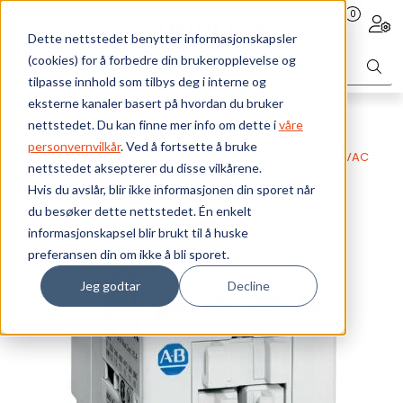
Skip to main content
0
Toggle navigation
Togg
Dette nettstedet benytter informasjonskapsler
(cookies) for å forbedre din brukeropplevelse og
Bærekraft
tilpasse innhold som tilbys deg i interne og
eksterne kanaler basert på hvordan du bruker
Vi tilbyr
nettstedet. Du kan finne mer info om dette i
våre
Webshop
Elektrokomponenter
Kontaktorer
personvernvilkår
. Ved å fortsette å bruke
Kontaktorer - 100C
KONTAKTOR 4-POL 9A AC-3. 230VAC
nettstedet aksepterer du disse vilkårene.
Ressurser
Hvis du avslår, blir ikke informasjonen din sporet når
du besøker dette nettstedet. Én enkelt
Om oss
informasjonskapsel blir brukt til å huske
preferansen din om ikke å bli sporet.
Jeg godtar
Decline