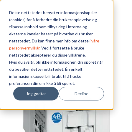
Skip to main content
Dette nettstedet benytter informasjonskapsler
(cookies) for å forbedre din brukeropplevelse og
Bærekraft
tilpasse innhold som tilbys deg i interne og
eksterne kanaler basert på hvordan du bruker
Vi tilbyr
nettstedet. Du kan finne mer info om dette i
våre
Webshop
Elektrokomponenter
Kontaktorer
personvernvilkår
. Ved å fortsette å bruke
Kontaktorer - 100C
KONTAKTOR 12A AC3 24V50/60
nettstedet aksepterer du disse vilkårene.
Ressurser
Hvis du avslår, blir ikke informasjonen din sporet når
du besøker dette nettstedet. Én enkelt
Om oss
informasjonskapsel blir brukt til å huske
preferansen din om ikke å bli sporet.
Jeg godtar
Decline