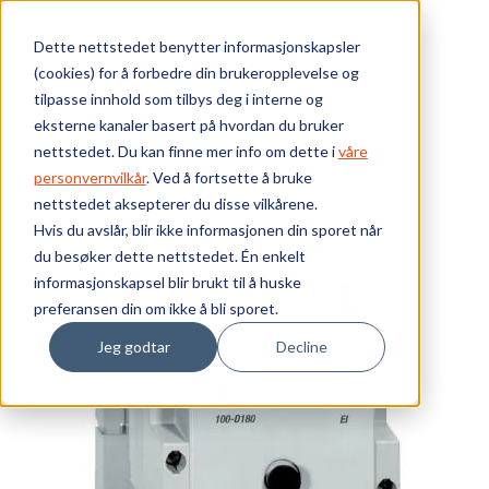
Skip to main content
Dette nettstedet benytter informasjonskapsler
(cookies) for å forbedre din brukeropplevelse og
Bærekraft
tilpasse innhold som tilbys deg i interne og
eksterne kanaler basert på hvordan du bruker
Vi tilbyr
nettstedet. Du kan finne mer info om dette i
våre
personvernvilkår
. Ved å fortsette å bruke
nettstedet aksepterer du disse vilkårene.
Ressurser
Hvis du avslår, blir ikke informasjonen din sporet når
du besøker dette nettstedet. Én enkelt
Om oss
informasjonskapsel blir brukt til å huske
preferansen din om ikke å bli sporet.
Jeg godtar
Decline