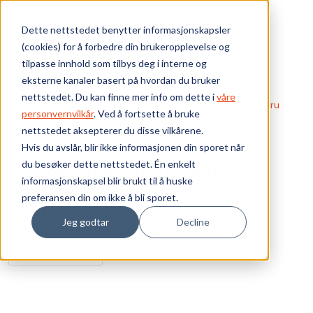
Skip to main content
Dette nettstedet benytter informasjonskapsler
(cookies) for å forbedre din brukeropplevelse og
Bærekraft
tilpasse innhold som tilbys deg i interne og
eksterne kanaler basert på hvordan du bruker
Vi tilbyr
nettstedet. Du kan finne mer info om dette i
våre
Webshop
Elektrokomponenter
Rekkeklemmer
Skru
personvernvilkår
. Ved å fortsette å bruke
Jordklemme 10mm2 skru gul/grønnn
nettstedet aksepterer du disse vilkårene.
Ressurser
Hvis du avslår, blir ikke informasjonen din sporet når
du besøker dette nettstedet. Én enkelt
Jordklemme 10mm2 skru
Om oss
informasjonskapsel blir brukt til å huske
gul/grønnn
preferansen din om ikke å bli sporet.
Produktnummer:
1492-JG10-GP1
Jeg godtar
Decline
Lagerbeholdning:
0 stk
Ant. i pakke: 1