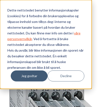
Skip to main content
Dette nettstedet benytter informasjonskapsler
(cookies) for å forbedre din brukeropplevelse og
Bærekraft
tilpasse innhold som tilbys deg i interne og
eksterne kanaler basert på hvordan du bruker
Vi tilbyr
nettstedet. Du kan finne mer info om dette i
våre
Webshop
Elektrokomponenter
Kontaktorer
personvernvilkår
. Ved å fortsette å bruke
Mini kontaktorer - 100K
nettstedet aksepterer du disse vilkårene.
Ressurser
Kontaktor 4-pol 12A AC3 24VDC 2NO/2NC m/sl.diode
Hvis du avslår, blir ikke informasjonen din sporet når
du besøker dette nettstedet. Én enkelt
Om oss
informasjonskapsel blir brukt til å huske
preferansen din om ikke å bli sporet.
Jeg godtar
Decline