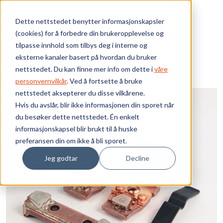
Skip to main content
Dette nettstedet benytter informasjonskapsler
(cookies) for å forbedre din brukeropplevelse og
Bærekraft
tilpasse innhold som tilbys deg i interne og
eksterne kanaler basert på hvordan du bruker
Vi tilbyr
nettstedet. Du kan finne mer info om dette i
våre
personvernvilkår
. Ved å fortsette å bruke
nettstedet aksepterer du disse vilkårene.
Ressurser
Hvis du avslår, blir ikke informasjonen din sporet når
du besøker dette nettstedet. Én enkelt
Om oss
informasjonskapsel blir brukt til å huske
preferansen din om ikke å bli sporet.
Jeg godtar
Decline