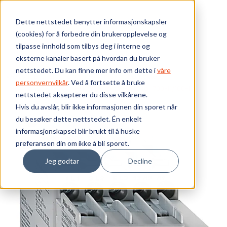
Skip to main content
Dette nettstedet benytter informasjonskapsler
(cookies) for å forbedre din brukeropplevelse og
Bærekraft
tilpasse innhold som tilbys deg i interne og
eksterne kanaler basert på hvordan du bruker
Vi tilbyr
nettstedet. Du kan finne mer info om dette i
våre
Webshop
Elektrokomponenter
Kontaktorer
personvernvilkår
. Ved å fortsette å bruke
Tilbehør - 100K
Hj.kontaktblokk 4NC for 700-K/100-K
nettstedet aksepterer du disse vilkårene.
Ressurser
Hvis du avslår, blir ikke informasjonen din sporet når
du besøker dette nettstedet. Én enkelt
Om oss
informasjonskapsel blir brukt til å huske
preferansen din om ikke å bli sporet.
Jeg godtar
Decline