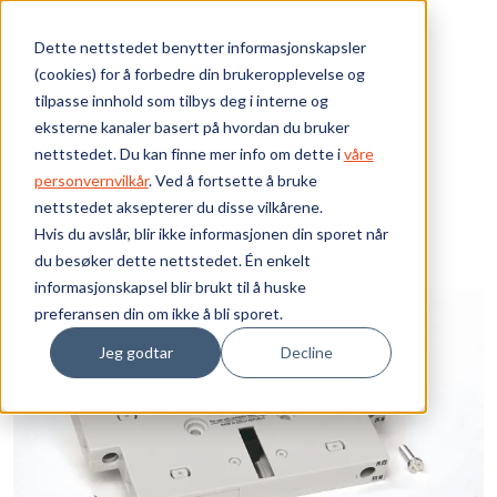
Skip to main content
Dette nettstedet benytter informasjonskapsler
(cookies) for å forbedre din brukeropplevelse og
Bærekraft
tilpasse innhold som tilbys deg i interne og
eksterne kanaler basert på hvordan du bruker
Vi tilbyr
nettstedet. Du kan finne mer info om dette i
våre
personvernvilkår
. Ved å fortsette å bruke
nettstedet aksepterer du disse vilkårene.
Ressurser
Hvis du avslår, blir ikke informasjonen din sporet når
du besøker dette nettstedet. Én enkelt
Om oss
informasjonskapsel blir brukt til å huske
preferansen din om ikke å bli sporet.
Jeg godtar
Decline