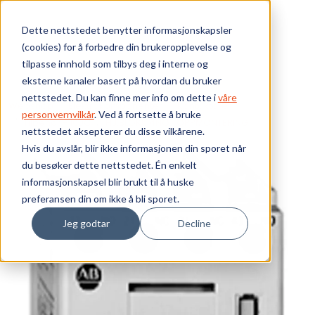
Skip to main content
Dette nettstedet benytter informasjonskapsler
(cookies) for å forbedre din brukeropplevelse og
Bærekraft
tilpasse innhold som tilbys deg i interne og
eksterne kanaler basert på hvordan du bruker
Vi tilbyr
nettstedet. Du kan finne mer info om dette i
våre
Webshop
Elektrokomponenter
Kontaktorer
personvernvilkår
. Ved å fortsette å bruke
Tilbehør - 100C
HJ.BLOKK 4NO TOPPMONTERING
nettstedet aksepterer du disse vilkårene.
Ressurser
Hvis du avslår, blir ikke informasjonen din sporet når
du besøker dette nettstedet. Én enkelt
Om oss
informasjonskapsel blir brukt til å huske
preferansen din om ikke å bli sporet.
Jeg godtar
Decline