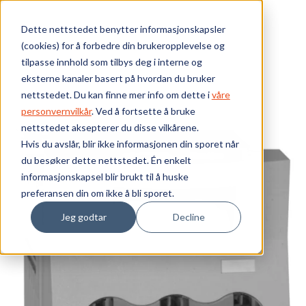
Skip to main content
Dette nettstedet benytter informasjonskapsler
(cookies) for å forbedre din brukeropplevelse og
Bærekraft
tilpasse innhold som tilbys deg i interne og
eksterne kanaler basert på hvordan du bruker
Vi tilbyr
nettstedet. Du kan finne mer info om dette i
våre
personvernvilkår
. Ved å fortsette å bruke
nettstedet aksepterer du disse vilkårene.
Ressurser
Hvis du avslår, blir ikke informasjonen din sporet når
du besøker dette nettstedet. Én enkelt
Om oss
informasjonskapsel blir brukt til å huske
preferansen din om ikke å bli sporet.
Jeg godtar
Decline