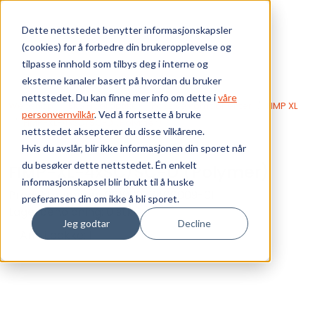
Skip to main content
Dette nettstedet benytter informasjonskapsler
(cookies) for å forbedre din brukeropplevelse og
Bærekraft
tilpasse innhold som tilbys deg i interne og
eksterne kanaler basert på hvordan du bruker
Vi tilbyr
nettstedet. Du kan finne mer info om dette i
våre
Webshop
EKS Fiberoptikk
Passive komponenter
FIMP XL
personvernvilkår
. Ved å fortsette å bruke
FIMP-XL-4xSC/SC-D (Polymer)
nettstedet aksepterer du disse vilkårene.
Ressurser
Hvis du avslår, blir ikke informasjonen din sporet når
du besøker dette nettstedet. Én enkelt
FIMP-XL-4xSC/SC-D (Polymer)
Om oss
informasjonskapsel blir brukt til å huske
Produktnummer:
06100223400009-01
preferansen din om ikke å bli sporet.
Lagerbeholdning:
0 stk
Jeg godtar
Decline
Ant. i pakke: 1