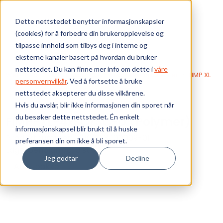
Skip to main content
Dette nettstedet benytter informasjonskapsler
(cookies) for å forbedre din brukeropplevelse og
Bærekraft
tilpasse innhold som tilbys deg i interne og
eksterne kanaler basert på hvordan du bruker
Vi tilbyr
nettstedet. Du kan finne mer info om dette i
våre
Webshop
EKS Fiberoptikk
Passive komponenter
FIMP XL
personvernvilkår
. Ved å fortsette å bruke
FIMP-XL-4xSC/SC-D (Polymer)
nettstedet aksepterer du disse vilkårene.
Ressurser
Hvis du avslår, blir ikke informasjonen din sporet når
du besøker dette nettstedet. Én enkelt
FIMP-XL-4xSC/SC-D (Polymer)
Om oss
informasjonskapsel blir brukt til å huske
Produktnummer:
06100123400009-01
preferansen din om ikke å bli sporet.
Lagerbeholdning:
0 stk
Jeg godtar
Decline
Ant. i pakke: 1