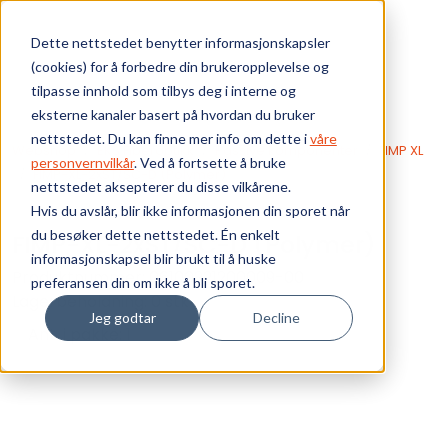
Skip to main content
Dette nettstedet benytter informasjonskapsler
(cookies) for å forbedre din brukeropplevelse og
Bærekraft
tilpasse innhold som tilbys deg i interne og
eksterne kanaler basert på hvordan du bruker
Vi tilbyr
nettstedet. Du kan finne mer info om dette i
våre
Webshop
EKS Fiberoptikk
Passive komponenter
FIMP XL
personvernvilkår
. Ved å fortsette å bruke
FIMP-XL-2xST/SC-D (Polymer)
nettstedet aksepterer du disse vilkårene.
Ressurser
Hvis du avslår, blir ikke informasjonen din sporet når
du besøker dette nettstedet. Én enkelt
FIMP-XL-2xST/SC-D (Polymer)
Om oss
informasjonskapsel blir brukt til å huske
Produktnummer:
06100221200009-00
preferansen din om ikke å bli sporet.
Lagerbeholdning:
0 stk
Jeg godtar
Decline
Ant. i pakke: 1