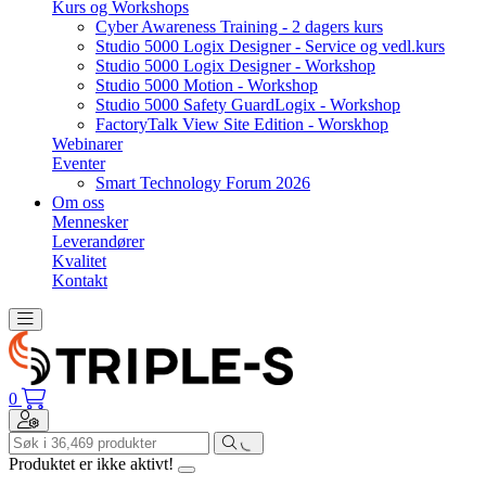
Kurs og Workshops
Cyber Awareness Training - 2 dagers kurs
Studio 5000 Logix Designer - Service og vedl.kurs
Studio 5000 Logix Designer - Workshop
Studio 5000 Motion - Workshop
Studio 5000 Safety GuardLogix - Workshop
FactoryTalk View Site Edition - Worskhop
Webinarer
Eventer
Smart Technology Forum 2026
Om oss
Mennesker
Leverandører
Kvalitet
Kontakt
Toggle navigation
0
Toggle navigation
Produktet er ikke aktivt!