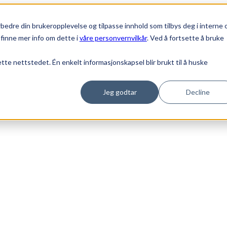
bedre din brukeropplevelse og tilpasse innhold som tilbys deg i interne 
finne mer info om dette i
våre personvernvilkår
. Ved å fortsette å bruke
ette nettstedet. Én enkelt informasjonskapsel blir brukt til å huske
Jeg godtar
Decline