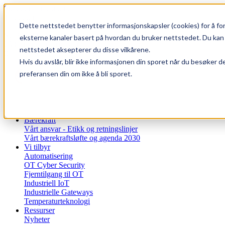
Skip to main content
Til toppen
Dette nettstedet benytter informasjonskapsler (cookies) for å for
SUPPORT
|
WEBSHOP
eksterne kanaler basert på hvordan du bruker nettstedet. Du kan 
Generell informasjon
nettstedet aksepterer du disse vilkårene.
0
Favoritter
Hvis du avslår, blir ikke informasjonen din sporet når du besøker d
Logg inn
preferansen din om ikke å bli sporet.
Bærekraft
Vårt ansvar - Etikk og retningslinjer
Vårt bærekraftsløfte og agenda 2030
Vi tilbyr
Automatisering
OT Cyber Security
Fjerntilgang til OT
Industriell IoT
Industrielle Gateways
Temperaturteknologi
Ressurser
Nyheter