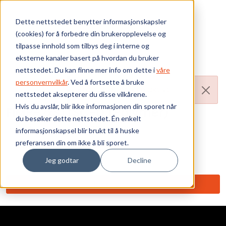
Skip to main content
Dette nettstedet benytter informasjonskapsler
(cookies) for å forbedre din brukeropplevelse og
Bærekraft
tilpasse innhold som tilbys deg i interne og
eksterne kanaler basert på hvordan du bruker
Vi tilbyr
nettstedet. Du kan finne mer info om dette i
våre
personvernvilkår
. Ved å fortsette å bruke
Produktet er ikke aktivt!
nettstedet aksepterer du disse vilkårene.
Ressurser
Hvis du avslår, blir ikke informasjonen din sporet når
FIMP-2xST/SC-D (Polymer)
du besøker dette nettstedet. Én enkelt
Om oss
Produktnummer:
0600012192-01
informasjonskapsel blir brukt til å huske
preferansen din om ikke å bli sporet.
Ant. i pakke: 1
Jeg godtar
Decline
Beskrivelse