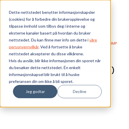
Skip to main content
Dette nettstedet benytter informasjonskapsler
(cookies) for å forbedre din brukeropplevelse og
Bærekraft
tilpasse innhold som tilbys deg i interne og
eksterne kanaler basert på hvordan du bruker
Vi tilbyr
nettstedet. Du kan finne mer info om dette i
våre
Webshop
EKS Fiberoptikk
Passive komponenter
FIMP
personvernvilkår
. Ved å fortsette å bruke
FIMP-2xSC/SC-D/0°-PC (Metall)
nettstedet aksepterer du disse vilkårene.
Ressurser
Hvis du avslår, blir ikke informasjonen din sporet når
du besøker dette nettstedet. Én enkelt
FIMP-2xSC/SC-D/0°-PC (Metall)
Om oss
informasjonskapsel blir brukt til å huske
Produktnummer:
0600036392-01
preferansen din om ikke å bli sporet.
Lagerbeholdning:
0 stk
Jeg godtar
Decline
Ant. i pakke: 1