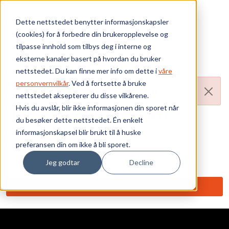
Skip to main content
Dette nettstedet benytter informasjonskapsler
(cookies) for å forbedre din brukeropplevelse og
Bærekraft
tilpasse innhold som tilbys deg i interne og
eksterne kanaler basert på hvordan du bruker
Vi tilbyr
nettstedet. Du kan finne mer info om dette i
våre
personvernvilkår
. Ved å fortsette å bruke
Produktet er ikke aktivt!
nettstedet aksepterer du disse vilkårene.
Ressurser
Hvis du avslår, blir ikke informasjonen din sporet når
FIMP-1xST/SC-D (Polymer)
du besøker dette nettstedet. Én enkelt
Om oss
Produktnummer:
0600012191-00
informasjonskapsel blir brukt til å huske
preferansen din om ikke å bli sporet.
Ant. i pakke: 1
Jeg godtar
Decline
Beskrivelse