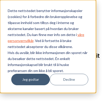
Skip to main content
Dette nettstedet benytter informasjonskapsler
(cookies) for å forbedre din brukeropplevelse og
Bærekraft
tilpasse innhold som tilbys deg i interne og
eksterne kanaler basert på hvordan du bruker
Vi tilbyr
nettstedet. Du kan finne mer info om dette i
våre
personvernvilkår
. Ved å fortsette å bruke
nettstedet aksepterer du disse vilkårene.
Ressurser
Hvis du avslår, blir ikke informasjonen din sporet når
Enpac 2500 Z2 Accelerometer Kit
du besøker dette nettstedet. Én enkelt
Om oss
Produktnummer:
1441-PEN25-Z2-100
informasjonskapsel blir brukt til å huske
Lagerbeholdning:
0 stk
preferansen din om ikke å bli sporet.
Ant. i pakke: 1
Jeg godtar
Decline