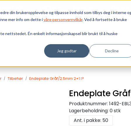
Bærekraft
Vi tilbyr
Ressurser
Om oss
edre din brukeropplevelse og tilpasse innhold som tilbys deg i interne o
inne mer info om dette i
våre personvernvilkår
. Ved å fortsette å bruke
tte nettstedet. Én enkelt informasjonskapsel blir brukt til å huske
Jeg godtar
Decline
r
Tilbehør
Endeplate Gråf/2.5mm 2+1 l?
Endeplate Gråf
Produktnummer:
1492-EBL
Lagerbeholdning:
0 stk
Ant. i pakke: 50