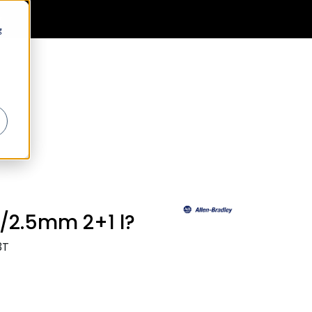
0
Generell informasjon
Favoritter
Logg inn
g
/2.5mm 2+1 l?
3T