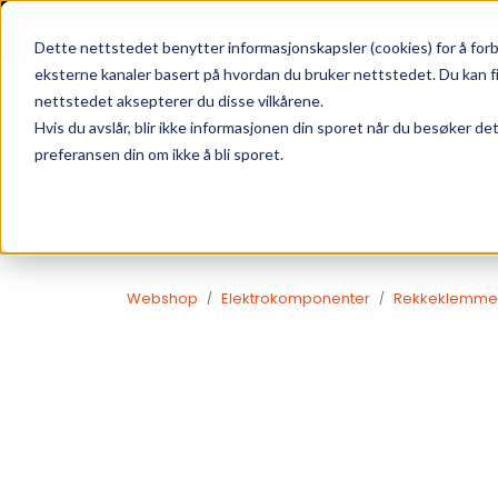
Skip to main content
|
SUPPORT
WEBSHOP
Dette nettstedet benytter informasjonskapsler (cookies) for å forb
eksterne kanaler basert på hvordan du bruker nettstedet. Du kan f
nettstedet aksepterer du disse vilkårene.
Hvis du avslår, blir ikke informasjonen din sporet når du besøker de
preferansen din om ikke å bli sporet.
Webshop
Elektrokomponenter
Rekkeklemme