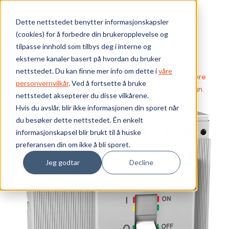
Skip to main content
Dette nettstedet benytter informasjonskapsler
(cookies) for å forbedre din brukeropplevelse og
Bærekraft
tilpasse innhold som tilbys deg i interne og
eksterne kanaler basert på hvordan du bruker
Vi tilbyr
nettstedet. Du kan finne mer info om dette i
våre
Webshop
Elektrokomponenter
Effektbrytere
Brytere
personvernvilkår
. Ved å fortsette å bruke
Effektbr.4-pol K str.250A Icu=50KA 400V just.term./magn.
nettstedet aksepterer du disse vilkårene.
Ressurser
Hvis du avslår, blir ikke informasjonen din sporet når
du besøker dette nettstedet. Én enkelt
Om oss
informasjonskapsel blir brukt til å huske
preferansen din om ikke å bli sporet.
Jeg godtar
Decline