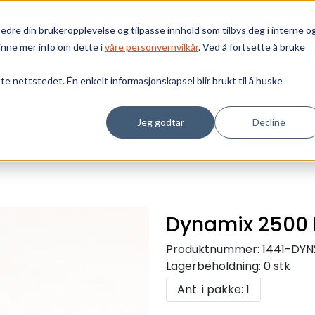
Bærekraft
Vi tilbyr
Ressurser
Om oss
edre din brukeropplevelse og tilpasse innhold som tilbys deg i interne o
inne mer info om dette i
våre personvernvilkår
. Ved å fortsette å bruke
tte nettstedet. Én enkelt informasjonskapsel blir brukt til å huske
Jeg godtar
Decline
Dynamix 2500 
Produktnummer:
1441-DY
Lagerbeholdning:
0 stk
Ant. i pakke: 1