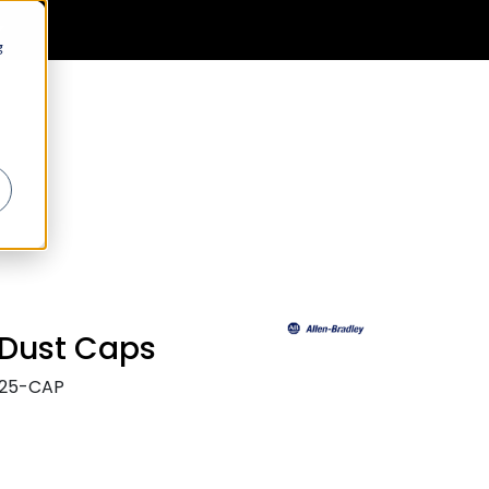
0
Generell informasjon
Favoritter
Logg inn
g
Dust Caps
N25-CAP