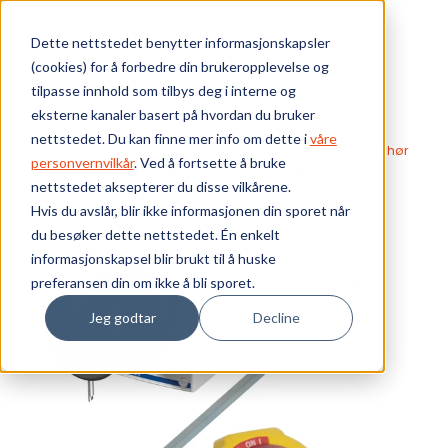
Skip to main content
Dette nettstedet benytter informasjonskapsler
(cookies) for å forbedre din brukeropplevelse og
Bærekraft
tilpasse innhold som tilbys deg i interne og
eksterne kanaler basert på hvordan du bruker
Vi tilbyr
nettstedet. Du kan finne mer info om dette i
våre
Webshop
Elektrokomponenter
Effektbrytere
Tilbehør
personvernvilkår
. Ved å fortsette å bruke
Dørgrep sort m/akselforl. 53mm f/G,I bryter
nettstedet aksepterer du disse vilkårene.
Ressurser
Hvis du avslår, blir ikke informasjonen din sporet når
du besøker dette nettstedet. Én enkelt
Om oss
informasjonskapsel blir brukt til å huske
preferansen din om ikke å bli sporet.
Jeg godtar
Decline