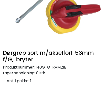
Dørgrep sort m/akselforl. 53mm
f/G,I bryter
Produktnummer:
140G-G-RVM21B
Lagerbeholdning:
0 stk
Ant. i pakke: 1