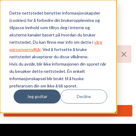
Skip to main content
Dette nettstedet benytter informasjonskapsler
(cookies) for å forbedre din brukeropplevelse og
Bærekraft
tilpasse innhold som tilbys deg i interne og
eksterne kanaler basert på hvordan du bruker
Vi tilbyr
nettstedet. Du kan finne mer info om dette i
våre
personvernvilkår
. Ved å fortsette å bruke
Produktet er ikke aktivt!
nettstedet aksepterer du disse vilkårene.
Ressurser
Hvis du avslår, blir ikke informasjonen din sporet når
DL-CAN/2x13-SM-ST
du besøker dette nettstedet. Én enkelt
Om oss
Produktnummer:
010007481-L
informasjonskapsel blir brukt til å huske
preferansen din om ikke å bli sporet.
Ant. i pakke: 1
Jeg godtar
Decline
Beskrivelse