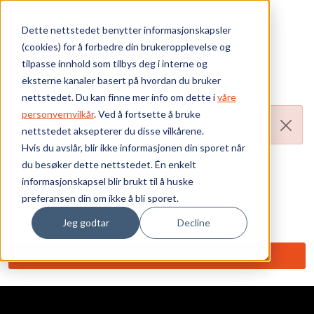
Skip to main content
Dette nettstedet benytter informasjonskapsler
(cookies) for å forbedre din brukeropplevelse og
Bærekraft
tilpasse innhold som tilbys deg i interne og
eksterne kanaler basert på hvordan du bruker
Vi tilbyr
nettstedet. Du kan finne mer info om dette i
våre
personvernvilkår
. Ved å fortsette å bruke
Produktet er ikke aktivt!
nettstedet aksepterer du disse vilkårene.
Ressurser
Hvis du avslår, blir ikke informasjonen din sporet når
DL-CAN/1x8-MM-ST
du besøker dette nettstedet. Én enkelt
Om oss
Produktnummer:
010007411
informasjonskapsel blir brukt til å huske
preferansen din om ikke å bli sporet.
Ant. i pakke: 1
Jeg godtar
Decline
Beskrivelse