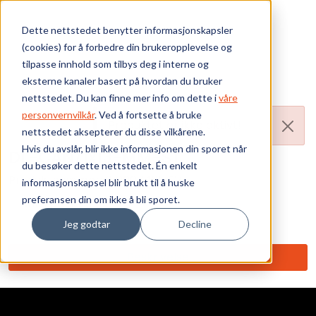
Skip to main content
Dette nettstedet benytter informasjonskapsler
(cookies) for å forbedre din brukeropplevelse og
Bærekraft
tilpasse innhold som tilbys deg i interne og
eksterne kanaler basert på hvordan du bruker
Vi tilbyr
nettstedet. Du kan finne mer info om dette i
våre
personvernvilkår
. Ved å fortsette å bruke
Produktet er ikke aktivt!
nettstedet aksepterer du disse vilkårene.
Ressurser
Hvis du avslår, blir ikke informasjonen din sporet når
DL-CAN/1x13-MM-ST
du besøker dette nettstedet. Én enkelt
Om oss
Produktnummer:
010007421-FV
informasjonskapsel blir brukt til å huske
preferansen din om ikke å bli sporet.
Ant. i pakke: 1
Jeg godtar
Decline
Beskrivelse