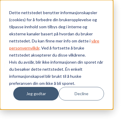
Skip to main content
Dette nettstedet benytter informasjonskapsler
(cookies) for å forbedre din brukeropplevelse og
Bærekraft
tilpasse innhold som tilbys deg i interne og
eksterne kanaler basert på hvordan du bruker
Vi tilbyr
nettstedet. Du kan finne mer info om dette i
våre
personvernvilkår
. Ved å fortsette å bruke
nettstedet aksepterer du disse vilkårene.
Ressurser
Hvis du avslår, blir ikke informasjonen din sporet når
DL-485MBP/2x-13-SM-ST-L
du besøker dette nettstedet. Én enkelt
Om oss
Produktnummer:
010006481-L
informasjonskapsel blir brukt til å huske
Lagerbeholdning:
0 stk
preferansen din om ikke å bli sporet.
Ant. i pakke: 1
Jeg godtar
Decline