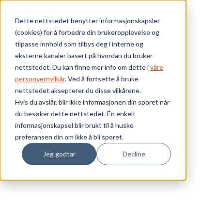
Skip to main content
Dette nettstedet benytter informasjonskapsler
(cookies) for å forbedre din brukeropplevelse og
Bærekraft
tilpasse innhold som tilbys deg i interne og
eksterne kanaler basert på hvordan du bruker
Vi tilbyr
nettstedet. Du kan finne mer info om dette i
våre
personvernvilkår
. Ved å fortsette å bruke
nettstedet aksepterer du disse vilkårene.
Ressurser
Hvis du avslår, blir ikke informasjonen din sporet når
DL-485-4W/2x13-SM-ST-L
du besøker dette nettstedet. Én enkelt
Om oss
Produktnummer:
010006681-L
informasjonskapsel blir brukt til å huske
Lagerbeholdning:
0 stk
preferansen din om ikke å bli sporet.
Ant. i pakke: 1
Jeg godtar
Decline