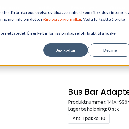
Bærekraft
Vi tilbyr
Ressurser
Om oss
edre din brukeropplevelse og tilpasse innhold som tilbys deg i interne o
inne mer info om dette i
våre personvernvilkår
. Ved å fortsette å bruke
tte nettstedet. Én enkelt informasjonskapsel blir brukt til å huske
Jeg godtar
Decline
Bus Bar Adapt
Produktnummer:
141A-SS
Lagerbeholdning:
0 stk
Ant. i pakke: 10