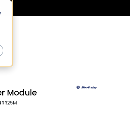
0
Generell informasjon
Favoritter
Logg inn
g
er Module
54RR25M