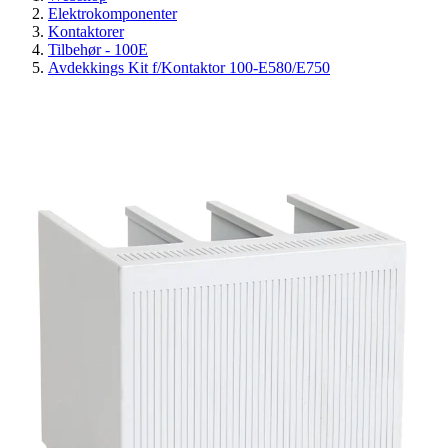
Elektrokomponenter
Kontaktorer
Tilbehør - 100E
Avdekkings Kit f/Kontaktor 100-E580/E750