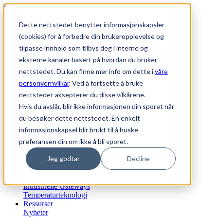
Skip to main content
Til toppen
Dette nettstedet benytter informasjonskapsler
SUPPORT
|
WEBSHOP
(cookies) for å forbedre din brukeropplevelse og
Generell informasjon
tilpasse innhold som tilbys deg i interne og
0
Favoritter
eksterne kanaler basert på hvordan du bruker
Logg inn
nettstedet. Du kan finne mer info om dette i
våre
personvernvilkår
. Ved å fortsette å bruke
nettstedet aksepterer du disse vilkårene.
Hvis du avslår, blir ikke informasjonen din sporet når
Bærekraft
du besøker dette nettstedet. Én enkelt
Vårt ansvar - Etikk og retningslinjer
informasjonskapsel blir brukt til å huske
Vårt bærekraftsløfte og agenda 2030
preferansen din om ikke å bli sporet.
Vi tilbyr
Automatisering
Jeg godtar
Decline
OT Cyber Security
Fjerntilgang til OT
Industriell IoT
Industrielle Gateways
Temperaturteknologi
Ressurser
Nyheter