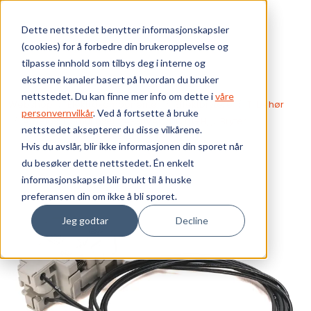
Skip to main content
Dette nettstedet benytter informasjonskapsler
(cookies) for å forbedre din brukeropplevelse og
Bærekraft
tilpasse innhold som tilbys deg i interne og
eksterne kanaler basert på hvordan du bruker
Vi tilbyr
nettstedet. Du kan finne mer info om dette i
våre
Webshop
Elektrokomponenter
Effektbrytere
Tilbehør
personvernvilkår
. Ved å fortsette å bruke
Arbeidsstrømutløser 24-30VAC/DC f/G,H,I,J Bryter
nettstedet aksepterer du disse vilkårene.
Ressurser
Hvis du avslår, blir ikke informasjonen din sporet når
du besøker dette nettstedet. Én enkelt
Om oss
informasjonskapsel blir brukt til å huske
preferansen din om ikke å bli sporet.
Jeg godtar
Decline