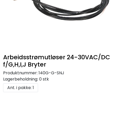
Arbeidsstrømutløser 24-30VAC/DC
f/G,H,I,J Bryter
Produktnummer:
140G-G-SNJ
Lagerbeholdning:
0 stk
Ant. i pakke: 1