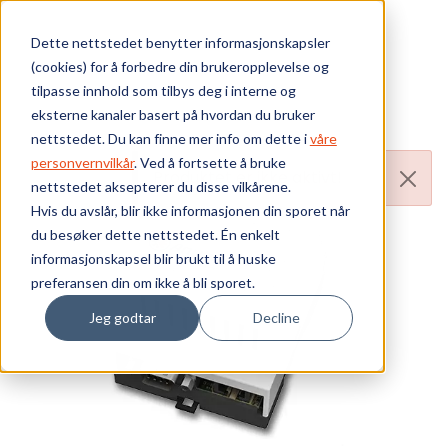
Skip to main content
Dette nettstedet benytter informasjonskapsler
(cookies) for å forbedre din brukeropplevelse og
Bærekraft
tilpasse innhold som tilbys deg i interne og
eksterne kanaler basert på hvordan du bruker
Vi tilbyr
nettstedet. Du kan finne mer info om dette i
våre
personvernvilkår
. Ved å fortsette å bruke
Produktet er ikke aktivt!
nettstedet aksepterer du disse vilkårene.
Ressurser
Hvis du avslår, blir ikke informasjonen din sporet når
du besøker dette nettstedet. Én enkelt
Om oss
informasjonskapsel blir brukt til å huske
preferansen din om ikke å bli sporet.
Jeg godtar
Decline