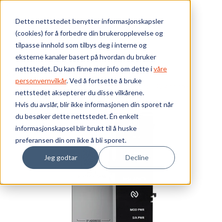
Skip to main content
Dette nettstedet benytter informasjonskapsler
(cookies) for å forbedre din brukeropplevelse og
Bærekraft
tilpasse innhold som tilbys deg i interne og
eksterne kanaler basert på hvordan du bruker
Vi tilbyr
nettstedet. Du kan finne mer info om dette i
våre
Webshop
I/O systemer
5034 PointMax
personvernvilkår
. Ved å fortsette å bruke
5034 PointMax - kort
5034 Ethernet/IP RJ45 Adapter
nettstedet aksepterer du disse vilkårene.
Ressurser
Hvis du avslår, blir ikke informasjonen din sporet når
du besøker dette nettstedet. Én enkelt
Om oss
informasjonskapsel blir brukt til å huske
preferansen din om ikke å bli sporet.
Jeg godtar
Decline