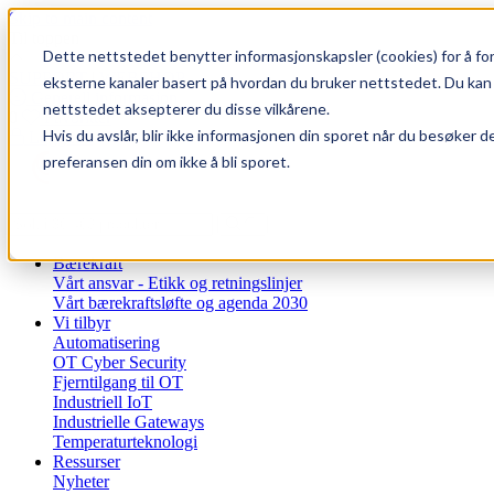
Skip to main content
Til toppen
Dette nettstedet benytter informasjonskapsler (cookies) for å for
SUPPORT
|
WEBSHOP
eksterne kanaler basert på hvordan du bruker nettstedet. Du kan 
Generell informasjon
nettstedet aksepterer du disse vilkårene.
0
Favoritter
Hvis du avslår, blir ikke informasjonen din sporet når du besøker d
Logg inn
preferansen din om ikke å bli sporet.
Bærekraft
Vårt ansvar - Etikk og retningslinjer
Vårt bærekraftsløfte og agenda 2030
Vi tilbyr
Automatisering
OT Cyber Security
Fjerntilgang til OT
Industriell IoT
Industrielle Gateways
Temperaturteknologi
Ressurser
Nyheter