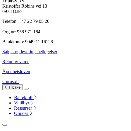
Triple-S AS
Kristoffer Robins vei 13
0978 Oslo
Telefon: +47 22 79 05 20
Org.nr: 958 971 184
Bankkonto: 9049 11 16128
Salgs- og leveringsbetingelser
Retur av varer
Åpenhetsloven
Gurusoft
Tilbake
Bærekraft
Vi tilbyr
Ressurser
Om oss