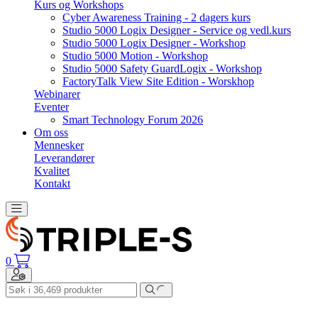
Kurs og Workshops
Cyber Awareness Training - 2 dagers kurs
Studio 5000 Logix Designer - Service og vedl.kurs
Studio 5000 Logix Designer - Workshop
Studio 5000 Motion - Workshop
Studio 5000 Safety GuardLogix - Workshop
FactoryTalk View Site Edition - Worskhop
Webinarer
Eventer
Smart Technology Forum 2026
Om oss
Mennesker
Leverandører
Kvalitet
Kontakt
Toggle navigation
0
Toggle navigation