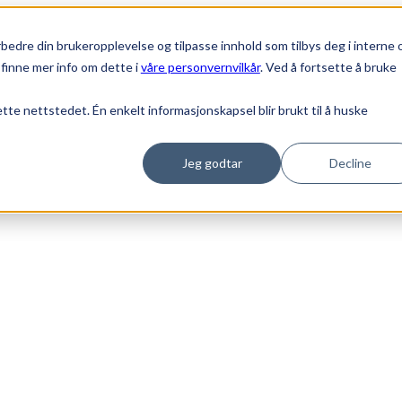
bedre din brukeropplevelse og tilpasse innhold som tilbys deg i interne 
finne mer info om dette i
våre personvernvilkår
. Ved å fortsette å bruke
ette nettstedet. Én enkelt informasjonskapsel blir brukt til å huske
Jeg godtar
Decline