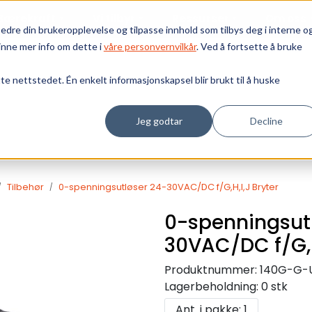
Bærekraft
Vi tilbyr
Ressurser
Om oss
edre din brukeropplevelse og tilpasse innhold som tilbys deg i interne o
inne mer info om dette i
våre personvernvilkår
. Ved å fortsette å bruke
tte nettstedet. Én enkelt informasjonskapsel blir brukt til å huske
Jeg godtar
Decline
Tilbehør
0-spenningsutløser 24-30VAC/DC f/G,H,I,J Bryter
0-spenningsut
30VAC/DC f/G,H
Produktnummer:
140G-G-
Lagerbeholdning:
0 stk
Ant. i pakke: 1