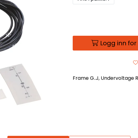
Logg inn for
Frame G..J, Undervoltage 