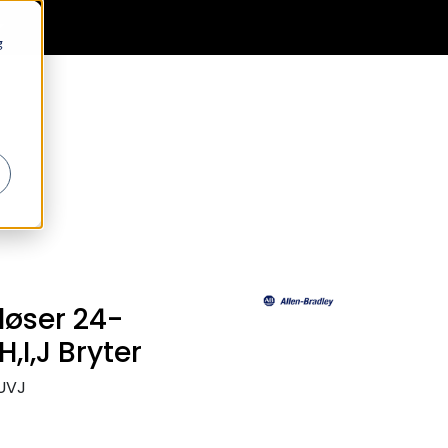
0
Generell informasjon
Favoritter
Logg inn
g
løser 24-
,I,J Bryter
UVJ