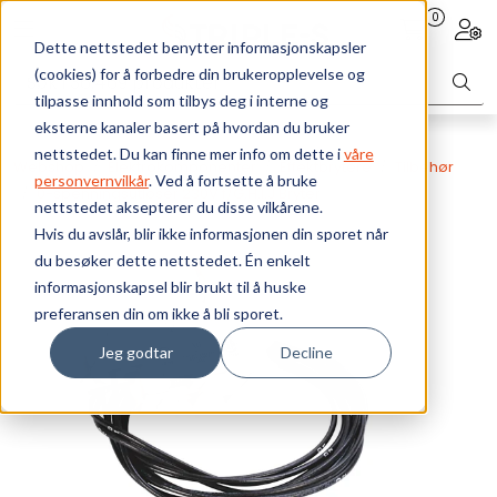
Skip to main content
0
Toggle navigation
Togg
Dette nettstedet benytter informasjonskapsler
(cookies) for å forbedre din brukeropplevelse og
Bærekraft
tilpasse innhold som tilbys deg i interne og
eksterne kanaler basert på hvordan du bruker
Vi tilbyr
nettstedet. Du kan finne mer info om dette i
våre
Webshop
Elektrokomponenter
Effektbrytere
Tilbehør
personvernvilkår
. Ved å fortsette å bruke
0-spenningsutløser 230V f/G,H,I,J Bryter
nettstedet aksepterer du disse vilkårene.
Ressurser
Hvis du avslår, blir ikke informasjonen din sporet når
du besøker dette nettstedet. Én enkelt
Om oss
informasjonskapsel blir brukt til å huske
preferansen din om ikke å bli sporet.
Jeg godtar
Decline