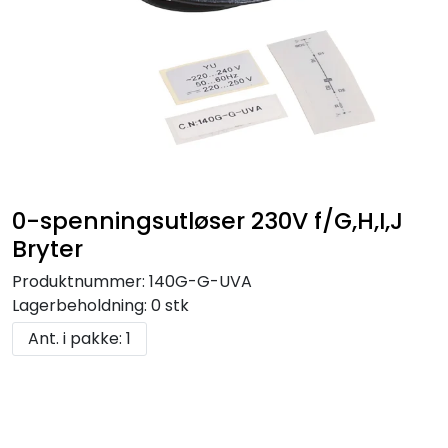
0-spenningsutløser 230V f/G,H,I,J
Bryter
Produktnummer:
140G-G-UVA
Lagerbeholdning:
0 stk
Ant. i pakke: 1